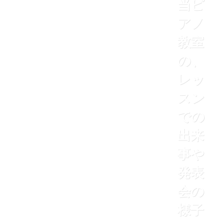
当ピ
アノ
教室
の、
レッ
スン
での
出来
事や
発表
会の
様子