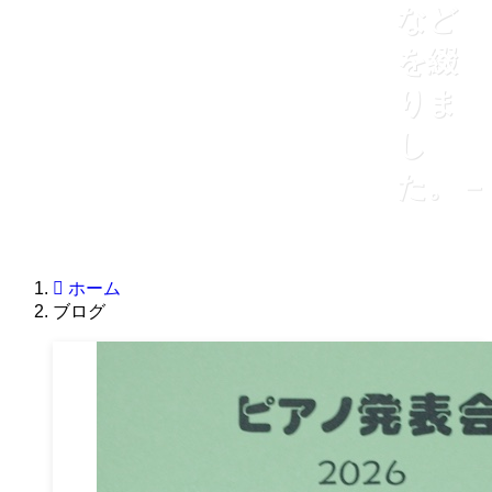
など
を綴
りま
し
た。 –
ホーム
ブログ